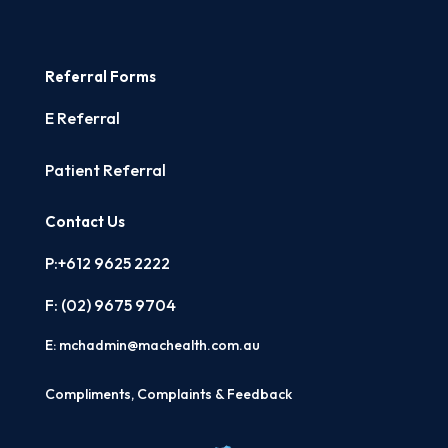
Referral Forms
E Referral
Patient Referral
Contact Us
P:+612 9625 2222
F: (02)
9675 9704
E:
mchadmin@machealth.com.au
Compliments, Complaints & Feedback